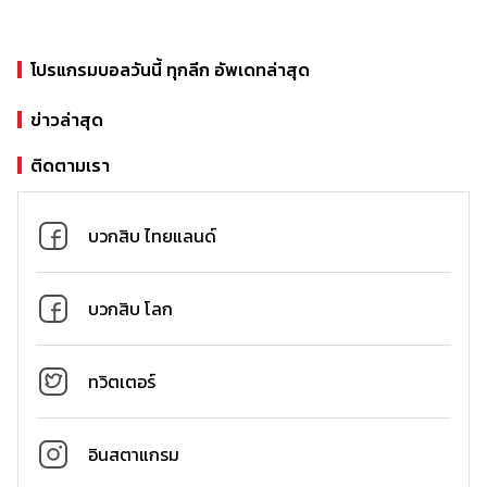
โปรแกรมบอลวันนี้ ทุกลีก อัพเดทล่าสุด
ข่าวล่าสุด
ติดตามเรา
บวกสิบ ไทยแลนด์
บวกสิบ โลก
ทวิตเตอร์
อินสตาแกรม