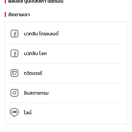
ผลบอล บุนเดสลีกา เยอรมัน
ติดตามเรา
บวกสิบ ไทยแลนด์
บวกสิบ โลก
ทวิตเตอร์
อินสตาแกรม
ไลน์