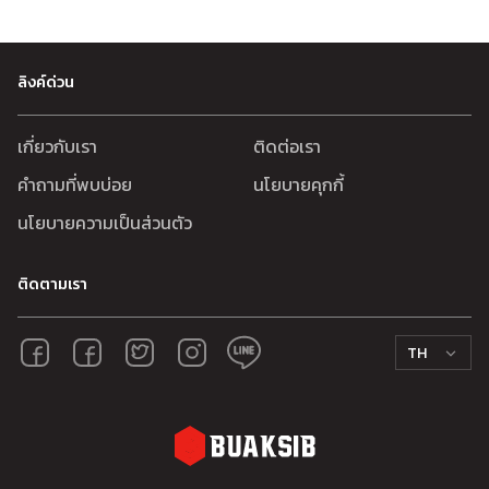
ลิงค์ด่วน
เกี่ยวกับเรา
ติดต่อเรา
คำถามที่พบบ่อย
นโยบายคุกกี้
นโยบายความเป็นส่วนตัว
ติดตามเรา
TH