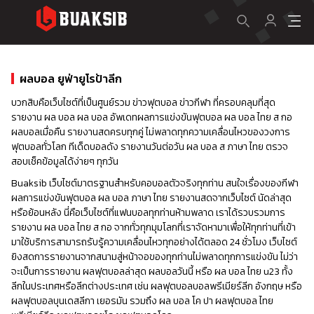
ผลบอล ยูฟ่ายูโรป้าลีก
บวกสิบคือเว็บไซต์ที่เป็นศูนย์รวม ข่าวฟุตบอล ข่าวกีฬา ที่ครอบคลุมที่สุด
รายงาน ผล บอล ผล บอล อัพเดทผลการแข่งขันฟุตบอล ผล บอล ไทย ส กอ
ผลบอลเมื่อคืน รายงานสดครบทุกคู่ ไม่พลาดทุกความเคลื่อนไหวของวงการ
ฟุตบอลทั่วโลก ทีเด็ดบอลดัง รายงานวันต่อวัน ผล บอล ส ภาษา ไทย ตรวจ
สอบเช็คข้อมูลได้ง่ายๆ ทุกวัน
Buaksib เว็บไซต์มาตรฐานสำหรับคอบอลตัวจริงทุกท่าน สนใจเรื่องของกีฬา
ผลการแข่งขันฟุตบอล ผล บอล ภาษา ไทย รายงานสดจากเว็บไซต์ นัดล่าสุด
หรือย้อนหลัง นี่คือเว็บไซต์ที่แฟนบอลทุกท่านห้ามพลาด เราได้รวบรวมการ
รายงาน ผล บอล ไทย ส กอ จากทั่วทุกมุมโลกที่เราจัดหามาเพื่อให้ทุกท่านที่เข้า
มาใช้บริการสามารถรับรู้ความเคลื่อนไหวทุกอย่างได้ตลอด 24 ชั่วโมง เว็บไซต์
ยิงสดการรายงานจากสนามสู่หน้าจอของทุกท่านไม่พลาดทุกการแข่งขัน ไม่ว่า
จะเป็นการรายงาน ผลฟุตบอลล่าสุด ผลบอลวันนี้ หรือ ผล บอล ไทย u23 ทั้ง
ลีกในประเทศหรือลีกต่างประเทศ เช่น ผลฟุตบอลบอลพรีเมียร์ลีก อังกฤษ หรือ
ผลฟุตบอลบุนเดสลีกา เยอรมัน รวมถึง ผล บอล โค ปา ผลฟุตบอล ไทย