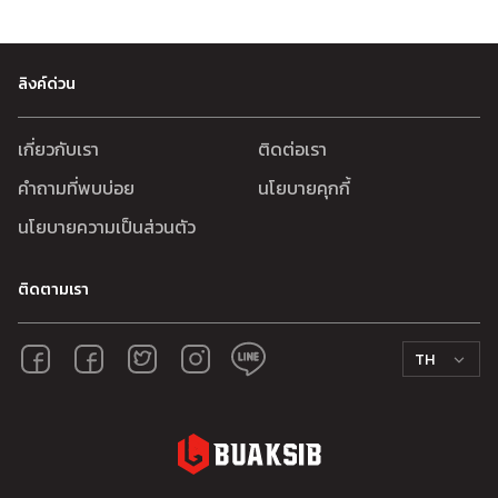
ลิงค์ด่วน
เกี่ยวกับเรา
ติดต่อเรา
คำถามที่พบบ่อย
นโยบายคุกกี้
นโยบายความเป็นส่วนตัว
ติดตามเรา
TH