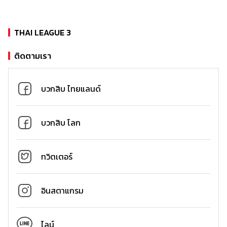
THAI LEAGUE 3
ติดตามเรา
บวกสิบ ไทยแลนด์
บวกสิบ โลก
ทวิตเตอร์
อินสตาแกรม
ไลน์