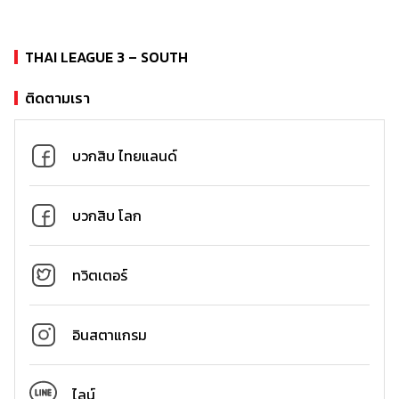
THAI LEAGUE 3 – SOUTH
ติดตามเรา
บวกสิบ ไทยแลนด์
บวกสิบ โลก
ทวิตเตอร์
อินสตาแกรม
ไลน์