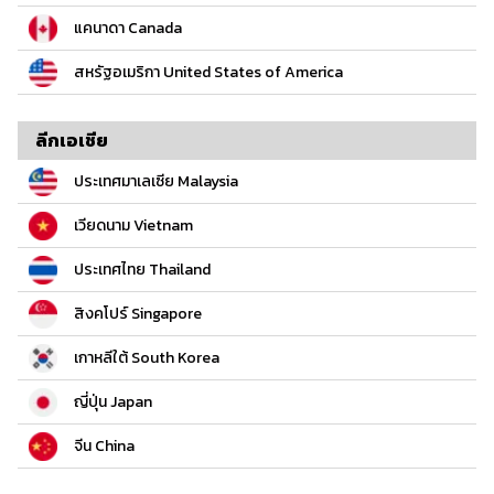
แคนาดา Canada
สหรัฐอเมริกา United States of America
ลีกเอเชีย
ประเทศมาเลเซีย Malaysia
เวียดนาม Vietnam
ประเทศไทย Thailand
สิงคโปร์ Singapore
เกาหลีใต้ South Korea
ญี่ปุ่น Japan
จีน China