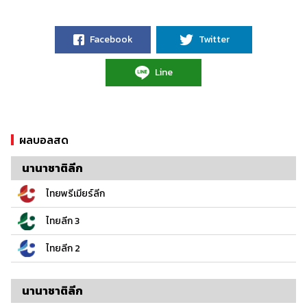
Facebook
Twitter
Line
ผลบอลสด
นานาชาติลีก
ไทยพรีเมียร์ลีก
ไทยลีก 3
ไทยลีก 2
นานาชาติลีก