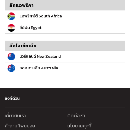
ลีกแอฟริกา
แอฟริกาใต้ South Africa
อียิปต์ Egypt
ลีกโอเชียเนีย
นิวซีแลนด์ New Zealand
ออสเตรเลีย Australia
ลิงค์ด่วน
เกี่ยวกับเรา
ติดต่อเรา
คำถามที่พบบ่อย
นโยบายคุกกี้