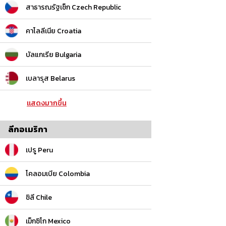
สาธารณรัฐเช็ก Czech Republic
คาโลลีเนีย Croatia
บัลแกเรีย Bulgaria
เบลารุส Belarus
แสดงมากขึ้น
ลีกอเมริกา
เปรู Peru
โคลอมเบีย Colombia
ชิลี Chile
เม็กซิโก Mexico