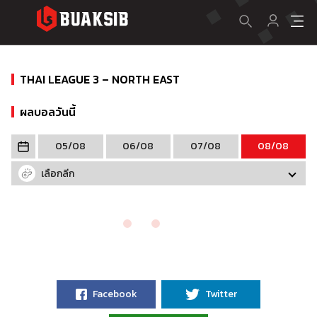
THAI LEAGUE 3 – NORTH EAST
ผลบอลวันนี้
05/08
06/08
07/08
08/08
เลือกลีก
Facebook
Twitter