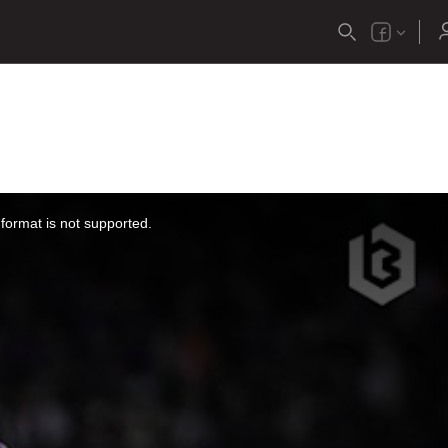
format is not supported.