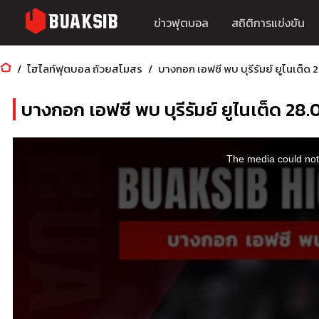
ข่าวฟุตบอล
สถิติการแข่งขัน
ไฮไลท์ฟุตบอล ถ้วยสโมสร
บางกอก เอฟซี พบ บุรีรัมย์ ยูไนเต็ด
บางกอก เอฟซี พบ บุรีรัมย์ ยูไนเต็ด 28
This
is
a
The media could not 
modal
window.