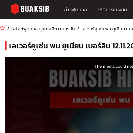
ข่าวฟุตบอล
สถิติการแข่งขัน
ไฮไลท์ฟุตบอล บุนเดสลีกา เยอรมัน
เลเวอร์คูเซ่น พบ ยูเนียน เบ
เลเวอร์คูเซ่น พบ ยูเนียน เบอร์ลิน 12.11
This
is
a
The media could not 
modal
window.