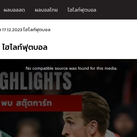
ผลบอลสด
ผลบอลไทย
ไฮไลท์ฟุตบอล
์ท 17.12.2023 ไฮไลท์ฟุตบอล
23 ไฮไลท์ฟุตบอล
No compatible source was found for this media.