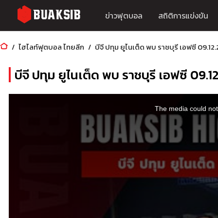
ข่าวฟุตบอล
สถิติการแข่งขัน
ไฮไลท์ฟุตบอล ไทยลีก
บีจี ปทุม ยูไนเต็ด พบ ราชบุรี เอฟซี 09.
บีจี ปทุม ยูไนเต็ด พบ ราชบุรี เอฟซี 09
This
is
a
The media could not 
modal
window.