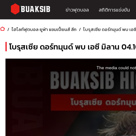
ข่าวฟุตบอล
สถิติการแข่งขัน
ไฮไลท์ฟุตบอล ยูฟ่า แชมเปี้ยนส์ ลีก
โบรุสเซีย ดอร์ทมุนด์ พบ เอ
โบรุสเซีย ดอร์ทมุนด์ พบ เอซี มิลาน 04
This
is
a
The media could not 
modal
window.