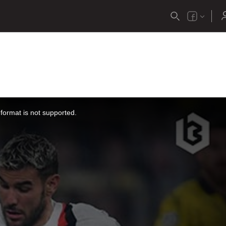
format is not supported.