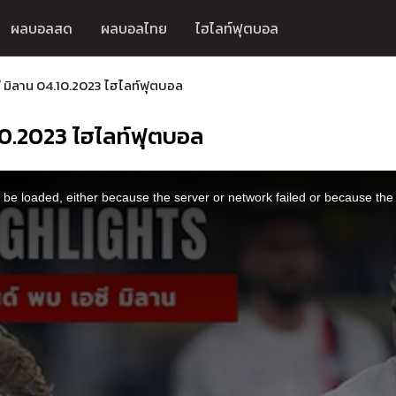
ผลบอลสด
ผลบอลไทย
ไฮไลท์ฟุตบอล
ซี มิลาน 04.10.2023 ไฮไลท์ฟุตบอล
.10.2023 ไฮไลท์ฟุตบอล
be loaded, either because the server or network failed or because the 