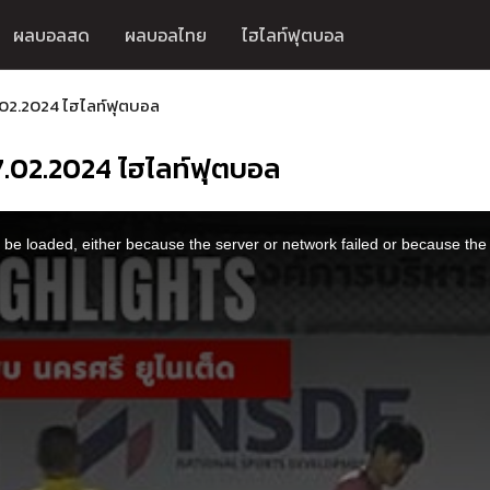
ผลบอลสด
ผลบอลไทย
ไฮไลท์ฟุตบอล
7.02.2024 ไฮไลท์ฟุตบอล
07.02.2024 ไฮไลท์ฟุตบอล
be loaded, either because the server or network failed or because the 