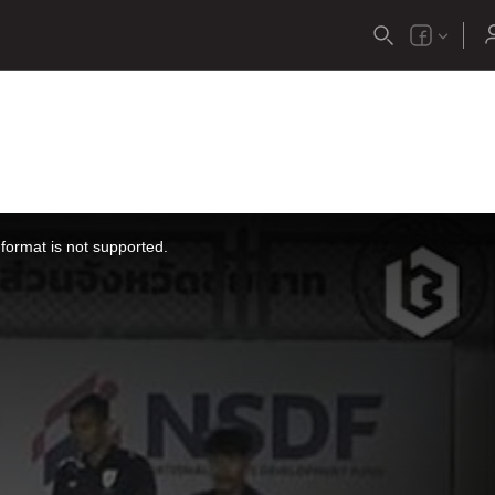
format is not supported.