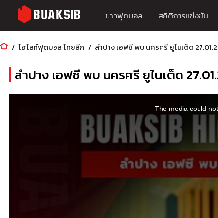
ข่าวฟุตบอล
สถิติการแข่งขัน
ไฮไลท์ฟุตบอล ไทยลีก
ลำปาง เอฟซี พบ นครศรี ยูไนเต็ด 27.01
ลำปาง เอฟซี พบ นครศรี ยูไนเต็ด 27.0
This
is
a
The media could not 
modal
window.