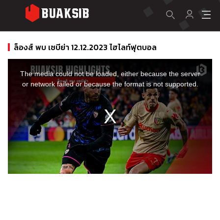
ล็องส์ พบ เซบีย่า 12.12.2023 ไฮไลท์ฟุตบอล
This
is
a
The media could not be loaded, either because the server
modal
window.
or network failed or because the format is not supported.