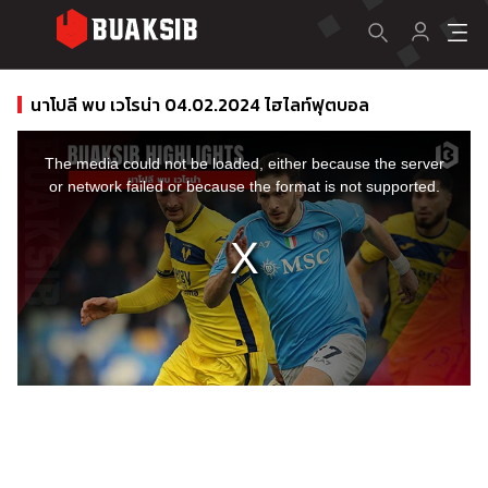
นาโปลี พบ เวโรน่า 04.02.2024 ไฮไลท์ฟุตบอล
This
is
a
The media could not be loaded, either because the server
modal
window.
or network failed or because the format is not supported.