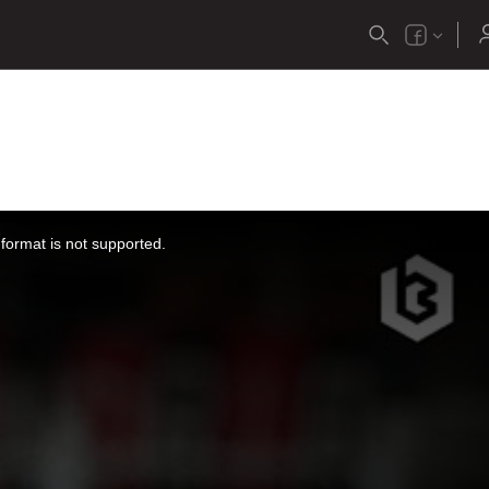
format is not supported.