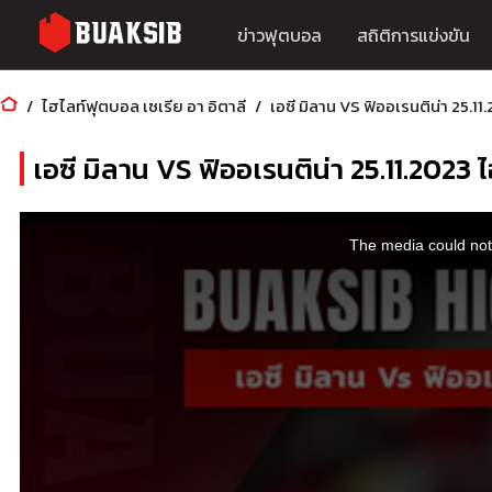
ข่าวฟุตบอล
สถิติการแข่งขัน
ไฮไลท์ฟุตบอล เซเรีย อา อิตาลี
เอซี มิลาน VS ฟิออเรนติน่า 25.1
เอซี มิลาน VS ฟิออเรนติน่า 25.11.2023
This
is
a
The media could not 
modal
window.