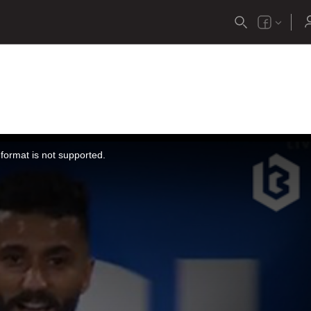
format is not supported.