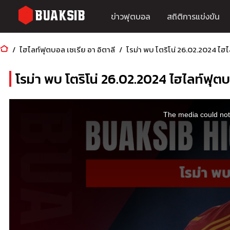
ข่าวฟุตบอล
สถิติการแข่งขัน
ไฮไลท์ฟุตบอล เซเรีย อา อิตาลี
โรม่า พบ โตริโน่ 26.02.2024 ไฮ
โรม่า พบ โตริโน่ 26.02.2024 ไฮไลท์ฟุต
This
is
a
The media could not 
modal
window.