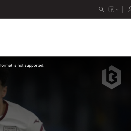
format is not supported.