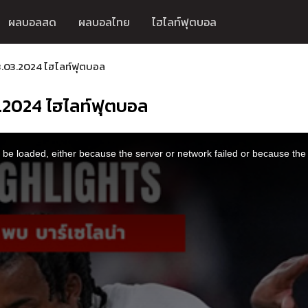
ผลบอลสด
ผลบอลไทย
ไฮไลท์ฟุตบอล
03.03.2024 ไฮไลท์ฟุตบอล
3.2024 ไฮไลท์ฟุตบอล
be loaded, either because the server or network failed or because the 