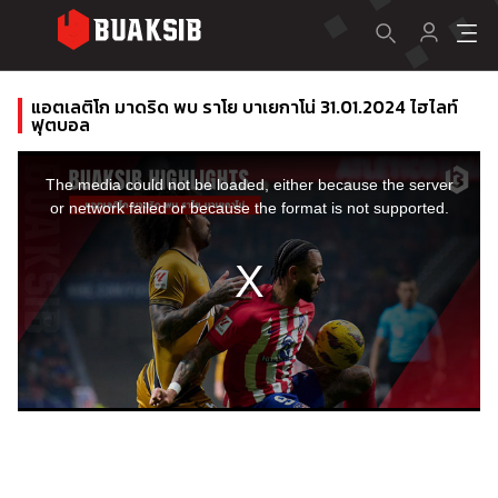
แอตเลติโก มาดริด พบ ราโย บาเยกาโน่ 31.01.2024 ไฮไลท์
ฟุตบอล
This
is
a
The media could not be loaded, either because the server
modal
window.
or network failed or because the format is not supported.