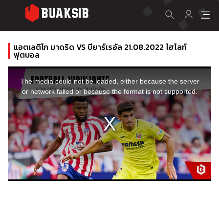
แอตเลติโก มาดริด VS บียาร์เรอัล 21.08.2022 ไฮไลท์
ฟุตบอล
This
is
a
The media could not be loaded, either because the server
modal
window.
or network failed or because the format is not supported.