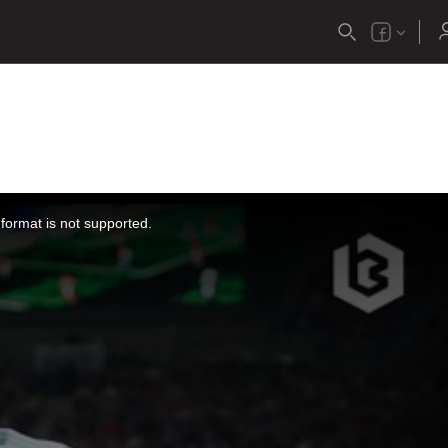
format is not supported.