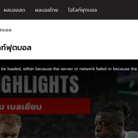
ผลบอลสด
ผลบอลไทย
ไฮไลท์ฟุตบอล
ฟุตบอล
ลท์ฟุตบอล
be loaded, either because the server or network failed or because the 