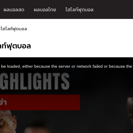
ผลบอลสด
ผลบอลไทย
ไฮไลท์ฟุตบอล
3 ไฮไลท์ฟุตบอล
ไลท์ฟุตบอล
be loaded, either because the server or network failed or because the 