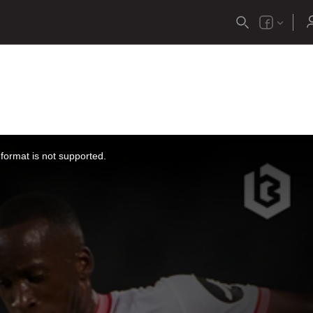
format is not supported.