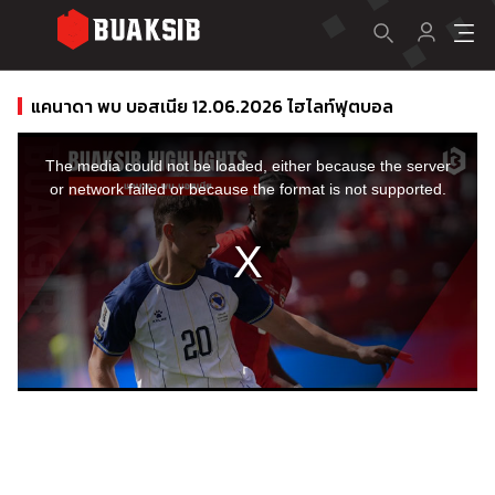
แคนาดา พบ บอสเนีย 12.06.2026 ไฮไลท์ฟุตบอล
This
is
a
The media could not be loaded, either because the server
modal
window.
or network failed or because the format is not supported.