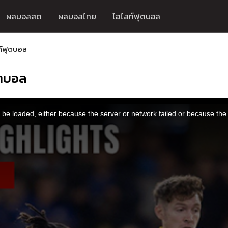
ผลบอลสด
ผลบอลไทย
ไฮไลท์ฟุตบอล
ท์ฟุตบอล
ุตบอล
be loaded, either because the server or network failed or because the 