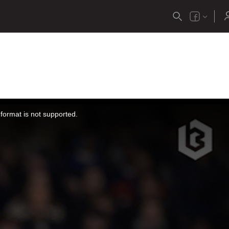
format is not supported.