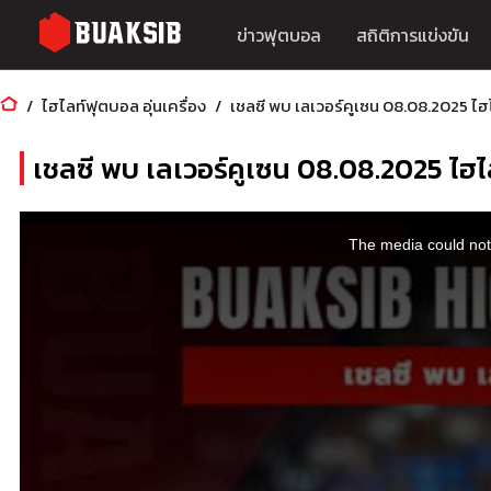
ข่าวฟุตบอล
สถิติการแข่งขัน
ไฮไลท์ฟุตบอล อุ่นเครื่อง
เชลซี พบ เลเวอร์คูเซน 08.08.2025 ไ
เชลซี พบ เลเวอร์คูเซน 08.08.2025 ไฮ
This
is
a
The media could not 
modal
window.