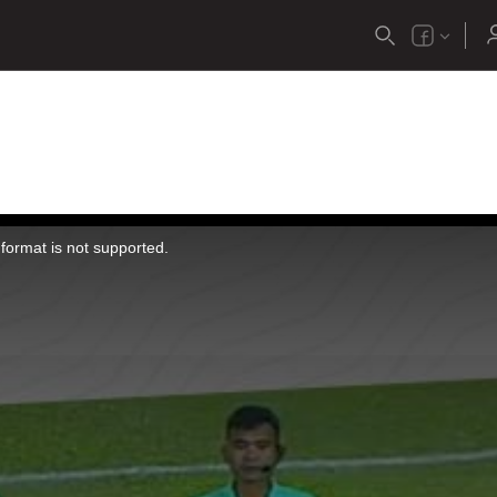
format is not supported.