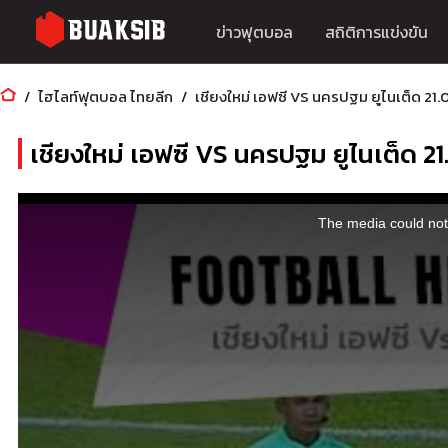
ข่าวฟุตบอล
สถิติการแข่งขัน
ไฮไลท์ฟุตบอล ไทยลีก
เชียงใหม่ เอฟซี VS นครปฐม ยูไนเต็ด 21
เชียงใหม่ เอฟซี VS นครปฐม ยูไนเต็ด 2
This
is
a
The media could not 
modal
window.