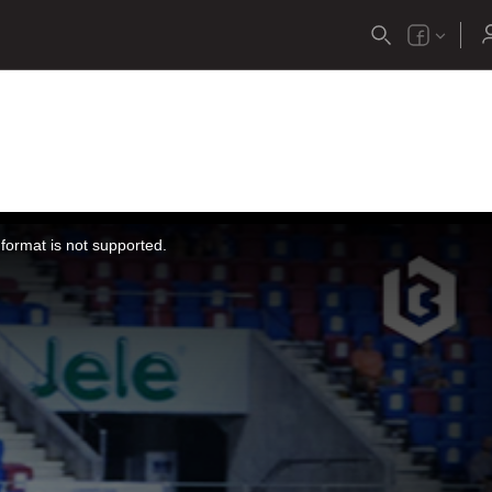
format is not supported.