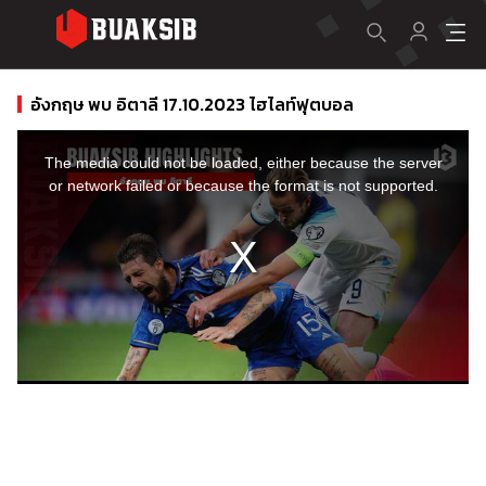
อังกฤษ พบ อิตาลี 17.10.2023 ไฮไลท์ฟุตบอล
This
is
a
The media could not be loaded, either because the server
modal
window.
or network failed or because the format is not supported.