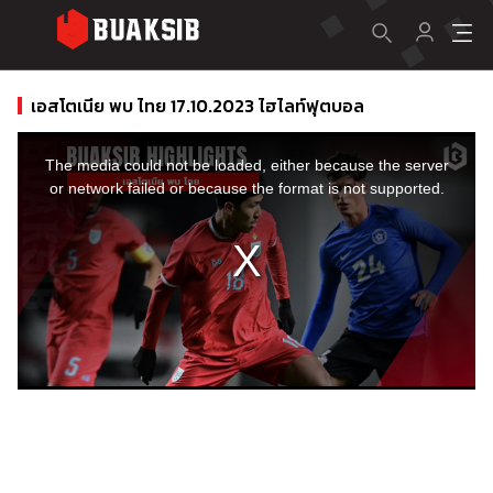
เอสโตเนีย พบ ไทย 17.10.2023 ไฮไลท์ฟุตบอล
This
is
a
The media could not be loaded, either because the server
modal
window.
or network failed or because the format is not supported.