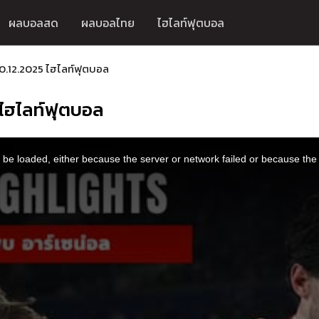
ผลบอลสด
ผลบอลไทย
ไฮไลท์ฟุตบอล
20.12.2025 ไฮไลท์ฟุตบอล
 ไฮไลท์ฟุตบอล
be loaded, either because the server or network failed or because the 