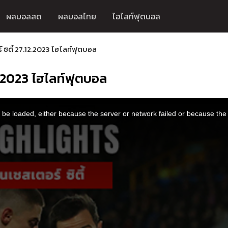
ผลบอลสด
ผลบอลไทย
ไฮไลท์ฟุตบอล
ซิตี้ 27.12.2023 ไฮไลท์ฟุตบอล
2.2023 ไฮไลท์ฟุตบอล
be loaded, either because the server or network failed or because the 