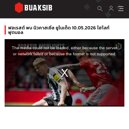
ฟอเรสต์ พบ นิวคาสเซิ่ล ยูไนเต็ด 10.05.2026 ไฮไลท์
ฟุตบอล
This
is
a
The media could not be loaded, either because the server
modal
window.
or network failed or because the format is not supported.