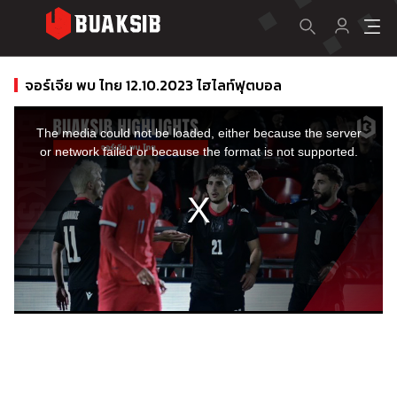
จอร์เจีย พบ ไทย 12.10.2023 ไฮไลท์ฟุตบอล
This
is
a
The media could not be loaded, either because the server
modal
window.
or network failed or because the format is not supported.