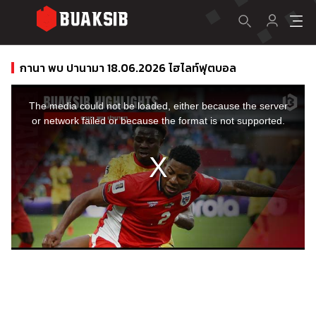
กานา พบ ปานามา 18.06.2026 ไฮไลท์ฟุตบอล
This
is
a
The media could not be loaded, either because the server
modal
window.
or network failed or because the format is not supported.