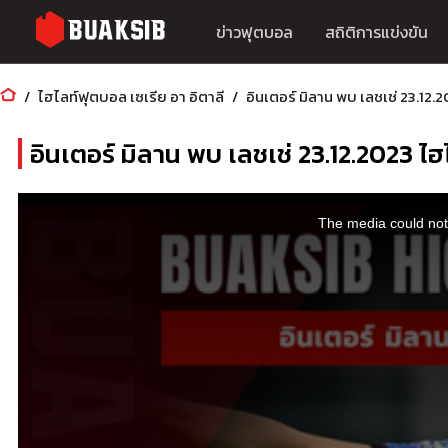
ข่าวฟุตบอล
สถิติการแข่งขัน
ไฮไลท์ฟุตบอล เซเรีย อา อิตาลี
อินเตอร์ มิลาน พบ เลชเช่ 23.12
อินเตอร์ มิลาน พบ เลชเช่ 23.12.2023 ไ
This
is
a
The media could not 
modal
window.