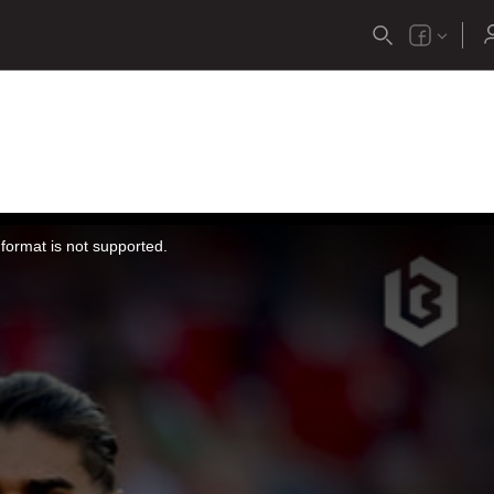
format is not supported.