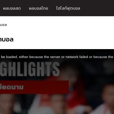
ผลบอลสด
ผลบอลไทย
ไฮไลท์ฟุตบอล
ตบอล
ุตบอล
be loaded, either because the server or network failed or because the 