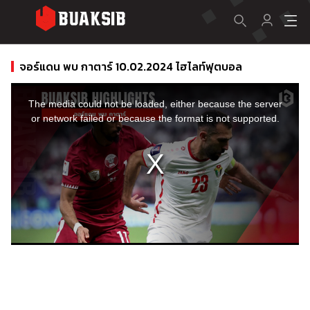
จอร์แดน พบ กาตาร์ 10.02.2024 ไฮไลท์ฟุตบอล
This
is
a
The media could not be loaded, either because the server
modal
window.
or network failed or because the format is not supported.