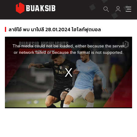
ลาซิโอ้ พบ นาโปลี 28.01.2024 ไฮไลท์ฟุตบอล
This
is
a
The media could not be loaded, either because the server
modal
window.
or network failed or because the format is not supported.