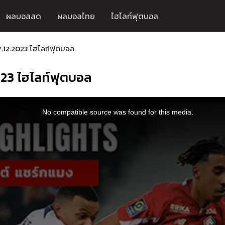
ผลบอลสด
ผลบอลไทย
ไฮไลท์ฟุตบอล
17.12.2023 ไฮไลท์ฟุตบอล
2023 ไฮไลท์ฟุตบอล
No compatible source was found for this media.