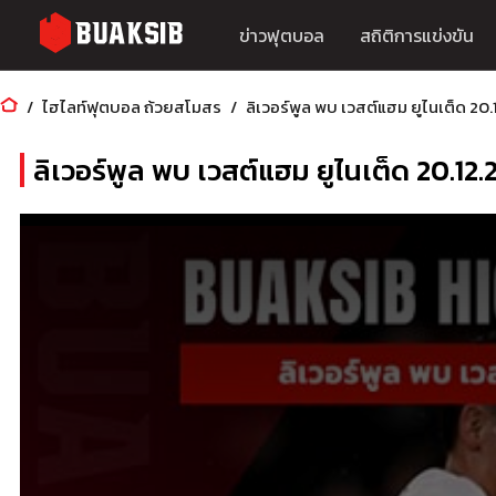
ข่าวฟุตบอล
สถิติการแข่งขัน
ไฮไลท์ฟุตบอล ถ้วยสโมสร
ลิเวอร์พูล พบ เวสต์แฮม ยูไนเต็ด 20
ลิเวอร์พูล พบ เวสต์แฮม ยูไนเต็ด 20.12
This
is
a
modal
window.