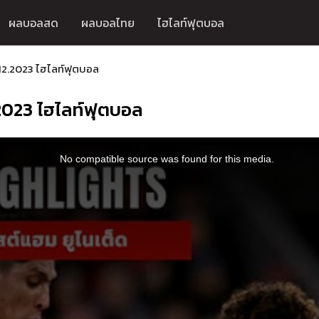
ผลบอลสด
ผลบอลไทย
ไฮไลท์ฟุตบอล
.12.2023 ไฮไลท์ฟุตบอล
.2023 ไฮไลท์ฟุตบอล
No compatible source was found for this media.