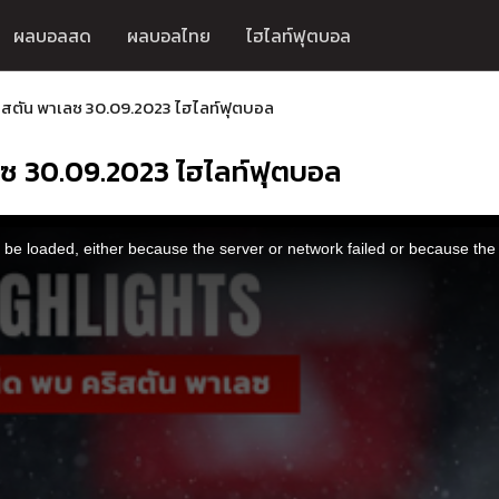
ผลบอลสด
ผลบอลไทย
ไฮไลท์ฟุตบอล
ริสตัน พาเลซ 30.09.2023 ไฮไลท์ฟุตบอล
ลซ 30.09.2023 ไฮไลท์ฟุตบอล
be loaded, either because the server or network failed or because the 