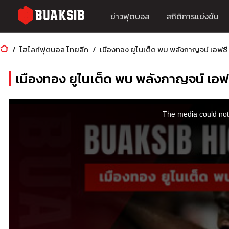
ข่าวฟุตบอล
สถิติการแข่งขัน
ไฮไลท์ฟุตบอล ไทยลีก
เมืองทอง ยูไนเต็ด พบ พลังกาญจน์ เอฟซี
เมืองทอง ยูไนเต็ด พบ พลังกาญจน์ เอฟ
This
is
a
The media could not 
modal
window.