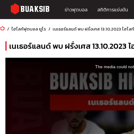
ข่าวฟุตบอล
สถิติการแข่งขัน
ไฮไลท์ฟุตบอล ยูโร
เนเธอร์แลนด์ พบ ฝรั่งเศส 13.10.2023 ไฮไล
เนเธอร์แลนด์ พบ ฝรั่งเศส 13.10.2023 
This
is
a
The media could not 
modal
window.