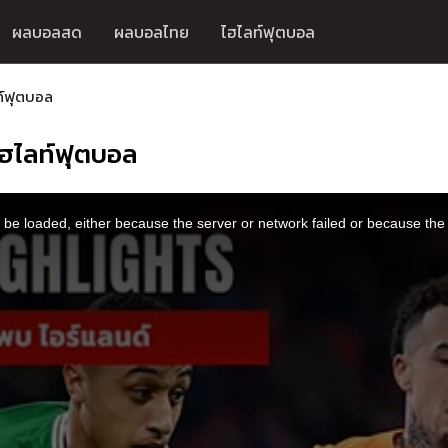
ผลบอลสด
ผลบอลไทย
ไฮไลท์ฟุตบอล
ท์ฟุตบอล
 ไฮไลท์ฟุตบอล
be loaded, either because the server or network failed or because the 