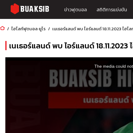
ข่าวฟุตบอล
สถิติการแข่งขัน
ไฮไลท์ฟุตบอล ยูโร
เนเธอร์แลนด์ พบ ไอร์แลนด์ 18.11.2023 ไฮไล
เนเธอร์แลนด์ พบ ไอร์แลนด์ 18.11.2023
This
is
a
The media could not 
modal
window.