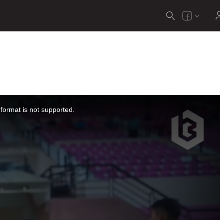
format is not supported.