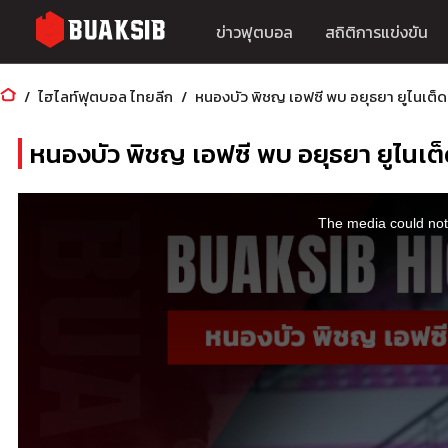
ข่าวฟุตบอล
สถิติการแข่งขัน
ไฮไลท์ฟุตบอล ไทยลีก
หนองบัว พิชญ เอฟซี พบ อยุธยา ยูไนเต็
หนองบัว พิชญ เอฟซี พบ อยุธยา ยูไนเต
This
is
a
The media could not 
modal
window.