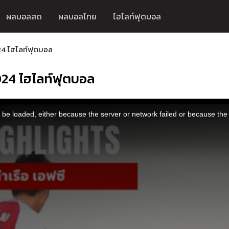
ผลบอลสด
ผลบอลไทย
ไฮไลท์ฟุตบอล
024 ไฮไลท์ฟุตบอล
2024 ไฮไลท์ฟุตบอล
be loaded, either because the server or network failed or because the 